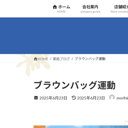
コ
ナ
ホーム
会社案内
店舗紹
ン
ビ
HOME
company guide
Store introdu
テ
ゲ
ン
ー
ツ
シ
へ
ョ
ス
ン
キ
に
ッ
移
HOME
薬局ブログ
ブラウンバッグ運動
プ
動
ブラウンバッグ運動
最
2025年6月23日
2025年6月23日
morihi
終
更
新
日
時