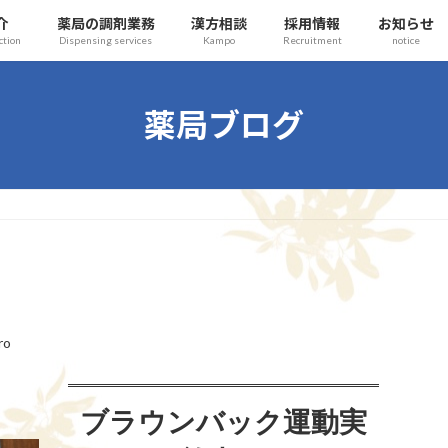
介
薬局の調剤業務
漢方相談
採用情報
お知らせ
ction
Dispensing services
Kampo
Recruitment
notice
薬局ブログ
ro
ブラウンバック運動実